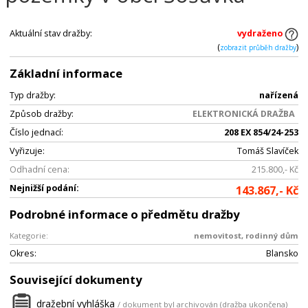
Aktuální stav dražby:
vydraženo
(
)
zobrazit průběh dražby
Základní informace
Typ dražby:
nařízená
Způsob dražby:
ELEKTRONICKÁ DRAŽBA
Číslo jednací:
208 EX 854/24-253
Vyřizuje:
Tomáš Slavíček
Odhadní cena:
215.800,- Kč
Nejnižší podání:
143.867,- Kč
Podrobné informace o předmětu dražby
Kategorie:
nemovitost, rodinný dům
Okres:
Blansko
Související dokumenty
dražební vyhláška
/ dokument byl archivován (dražba ukončena)