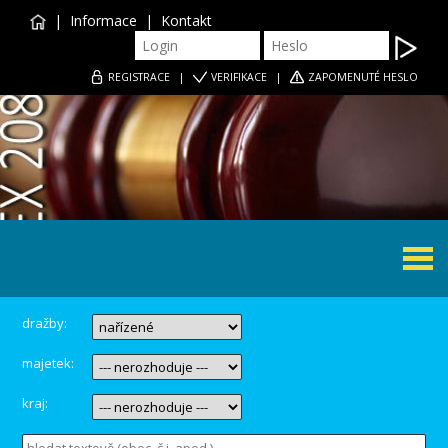
|
Informace
|
Kontakt
REGISTRACE
|
VERIFIKACE
|
ZAPOMENUTÉ HESLO
Togg
navi
dražby:
majetek:
kraj: