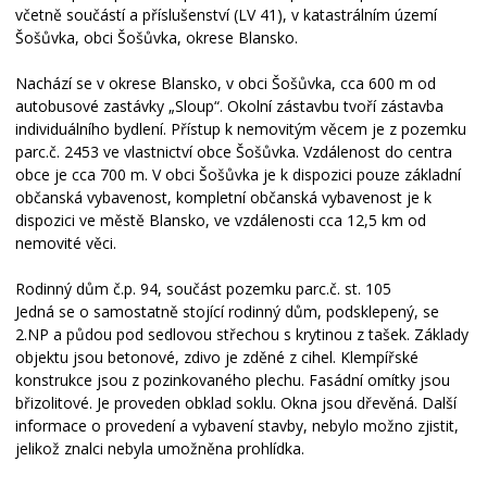
včetně součástí a příslušenství (LV 41), v katastrálním území
Šošůvka, obci Šošůvka, okrese Blansko.
Nachází se v okrese Blansko, v obci Šošůvka, cca 600 m od
autobusové zastávky „Sloup“. Okolní zástavbu tvoří zástavba
individuálního bydlení. Přístup k nemovitým věcem je z pozemku
parc.č. 2453 ve vlastnictví obce Šošůvka. Vzdálenost do centra
obce je cca 700 m. V obci Šošůvka je k dispozici pouze základní
občanská vybavenost, kompletní občanská vybavenost je k
dispozici ve městě Blansko, ve vzdálenosti cca 12,5 km od
nemovité věci.
Rodinný dům č.p. 94, součást pozemku parc.č. st. 105
Jedná se o samostatně stojící rodinný dům, podsklepený, se
2.NP a půdou pod sedlovou střechou s krytinou z tašek. Základy
objektu jsou betonové, zdivo je zděné z cihel. Klempířské
konstrukce jsou z pozinkovaného plechu. Fasádní omítky jsou
břizolitové. Je proveden obklad soklu. Okna jsou dřevěná. Další
informace o provedení a vybavení stavby, nebylo možno zjistit,
jelikož znalci nebyla umožněna prohlídka.