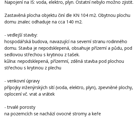
Napojení na IS: voda, elektro, plyn. Ostatní nebylo možno zjistit.
Zastavěná plocha objektu činí dle KN 104 m2. Obytnou plochu
domu znalec odhaduje na cca 140 m2.
- vedlejší stavby:
hospodářská budova, navazující na severní stranu rodinného
domu. Stavba je nepodsklepená, obsahuje přízemí a půdu, pod
sedlovou střechou s krytinou z tašek.
kůlna: nepodsklepená, přízemní, zděná stavba pod plochou
střechou s krytinou z plechu
- venkovní úpravy
přípojky inženýrských sítí (voda, elektro, plyn), zpevněné plochy,
oplocení vč. vrat a vrátek
- trvalé porosty
na pozemcích se nachází ovocné stromy a keře